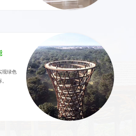
能
实现绿色
标。