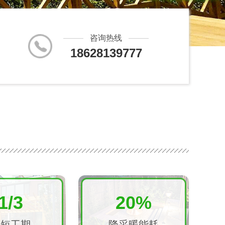
咨询热线
18628139777
1/3
20%
缩短工期
降采暖能耗