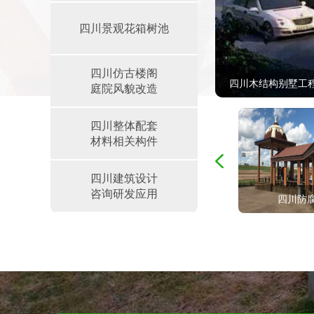
四川景观花箱树池
四川仿古楼阁
四川木结构别墅工
庭院风貌改造
四川整体配套
材料相关构件
四川建筑设计
咨询研发应用
门窗
四川防腐木花箱
四川防