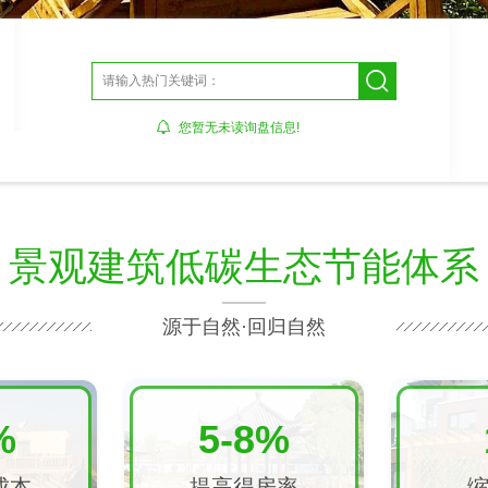
您暂无未读询盘信息!
景观建筑低碳生态节能体系
源于自然·回归自然
%
5-8%
成本
提高得房率