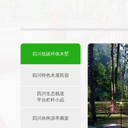
四川低碳环保木墅
四川特色木屋民宿
四川生态栈道
平台栏杆小品
四川休闲凉亭廊架