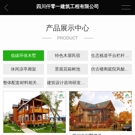
四川仟零一建筑工程有限公司
产品展示中心
PRODUCT
低碳环保木墅
特色木屋民宿
生态栈道平台栏杆小品
休闲凉亭廊架
景观花箱树池
仿古楼阁庭院风貌改造
整体配套材料相关构件
建筑设计咨询研发应用