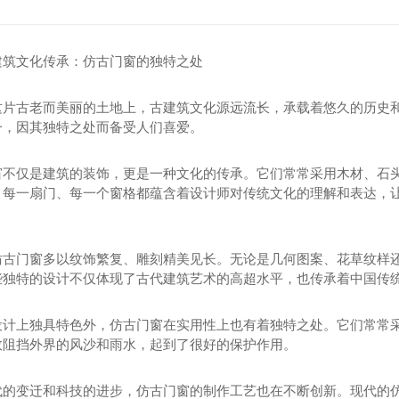
建筑文化传承：仿古门窗的独特之处
这片古老而美丽的土地上，古建筑文化源远流长，承载着悠久的历史
一，因其独特之处而备受人们喜爱。
窗不仅是建筑的装饰，更是一种文化的传承。它们常常采用木材、石
。每一扇门、每一个窗格都蕴含着设计师对传统文化的理解和表达，
仿古门窗多以纹饰繁复、雕刻精美见长。无论是几何图案、花草纹样
些独特的设计不仅体现了古代建筑艺术的高超水平，也传承着中国传
设计上独具特色外，仿古门窗在实用性上也有着独特之处。它们常常
效阻挡外界的风沙和雨水，起到了很好的保护作用。
代的变迁和科技的进步，仿古门窗的制作工艺也在不断创新。现代的