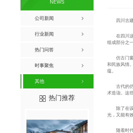
NEWS
公司新闻
四川古
行业新闻
在四川
组成部分之
热门问答
仿古门
和民族风情
时事聚焦
蕴。
其他
古代的
术造诣。这
热门推荐
除了在
光，又能有
随着时